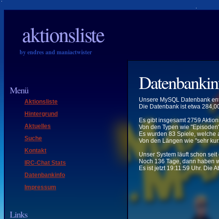
aktionsliste
by endres and maniactwister
Datenbankin
Menü
Unsere MySQL Datenbank enth
Aktionsliste
Die Datenbank ist etwa 284,0
Hintergrund
Es gibt insgesamt 2759 Aktions
Aktuelles
Von den Typen wie "Episoden" 
Es wurden 83 Spiele, welche a
Suche
Von den Längen wie "sehr kurz
Kontakt
Unser System läuft schon seit
Noch 136 Tage, dann haben 
IRC-Chat Stats
Es ist jetzt 19:11:59 Uhr. Die
Datenbankinfo
Impressum
Links