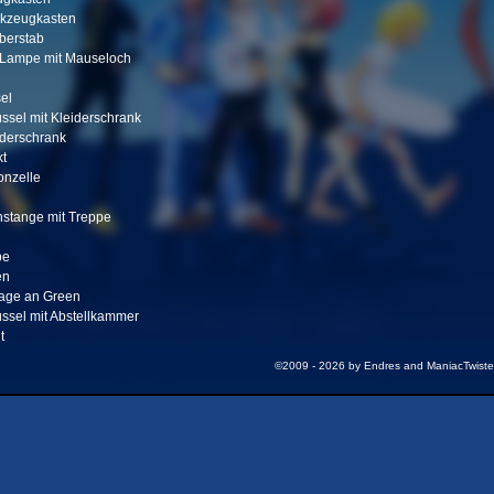
kzeugkasten
berstab
Lampe mit Mauseloch
el
ssel mit Kleiderschrank
iderschrank
t
onzelle
hstange mit Treppe
pe
en
lage an Green
ssel mit Abstellkammer
t
©2009 - 2026 by Endres and ManiacTwiste