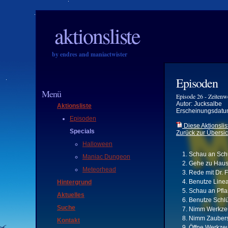
aktionsliste
by endres and maniactwister
Episoden
Menü
Episode 26 - Zeiten
Autor: Jucksalbe
Aktionsliste
Erscheinungsdatu
Episoden
Diese Aktionslis
Specials
Zurück zur Übersic
Halloween
Schau an Sch
Maniac Dungeon
Gehe zu Haus
Meteorhead
Rede mit Dr. 
Benutze Linea
Hintergrund
Schau an Pfl
Aktuelles
Benutze Schlüs
Suche
Nimm Werkze
Nimm Zauber
Kontakt
Öffne Werkze