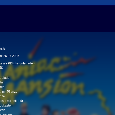
wende
m: 26.07.2005
te als PDF herunterladen
ht
ublade
tür
Fred
l mit Pflanze
anze
sel mit kellertür
ugkasten
stab
ugkasten