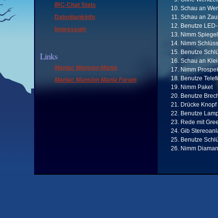
IRC-Chat Stats
Schau an Wer
Datenbankinfo
Schau an Zau
Benutze LED-
Impressum
Nimm Spiegel
Nimm Schlüss
Benutze Schlü
Links
Schau an Kle
Maniac Mansion Mania
Nimm Prospek
Benutze Telef
Maniac Mansion Mania Forum
Nimm Paket
Benutze Brec
Drücke Knopf
Benutze Lam
Rede mit Gre
Gib Stereoan
Benutze Schlü
Nimm Diaman