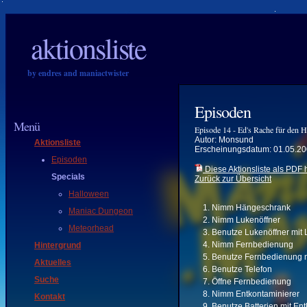
aktionsliste
by endres and maniactwister
Episoden
Menü
Episode 14 - Ed's Rache für den 
Autor: Monsund
Aktionsliste
Erscheinungsdatum: 01.05.2
Episoden
Diese Aktionsliste als PDF 
Specials
Zurück zur Übersicht
Halloween
Nimm Hängeschrank
Maniac Dungeon
Nimm Lukenöffner
Meteorhead
Benutze Lukenöffner mit 
Nimm Fernbedienung
Hintergrund
Benutze Fernbedienung m
Aktuelles
Benutze Telefon
Suche
Öffne Fernbedienung
Nimm Entkontaminierer
Kontakt
Benutze Batterien mit En