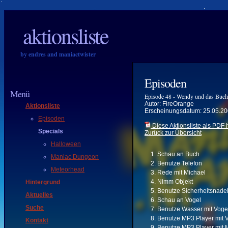
aktionsliste
by endres and maniactwister
Episoden
Menü
Episode 48 - Wendy und das Buch
Autor: FireOrange
Aktionsliste
Erscheinungsdatum: 25.05.2
Episoden
Diese Aktionsliste als PDF 
Specials
Zurück zur Übersicht
Halloween
Schau an Buch
Maniac Dungeon
Benutze Telefon
Meteorhead
Rede mit Michael
Nimm Objekt
Hintergrund
Benutze Sicherheitsnadel
Aktuelles
Schau an Vogel
Suche
Benutze Wasser mit Voge
Benutze MP3 Player mit 
Kontakt
Benutze MP3 Player mit 