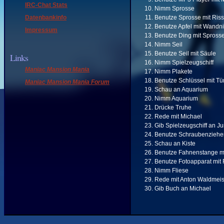
IRC-Chat Stats
Nimm Sprosse
Datenbankinfo
Benutze Sprosse mit Ris
Benutze Apfel mit Wandn
Impressum
Benutze Ding mit Spross
Nimm Seil
Benutze Seil mit Säule
Links
Nimm Spielzeugschiff
Maniac Mansion Mania
Nimm Plakete
Benutze Schlüssel mit Tü
Maniac Mansion Mania Forum
Schau an Aquarium
Nimm Aquarium
Drücke Truhe
Rede mit Michael
Gib Spielzeugschiff an J
Benutze Schraubenzieher 
Schau an Kiste
Benutze Fahnenstange mi
Benutze Fotoapparat mit 
Nimm Fliese
Rede mit Anton Waldmeis
Gib Buch an Michael